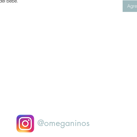
del bebé.
Agreg
@omeganinos