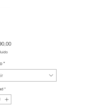
Precio
90,00
luido
o
*
ir
ad
*