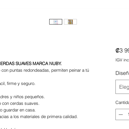
₡3 9
IGV inc
 CERDAS SUAVES MARCA NUBY.
e con puntas redondeadas, permiten peinar a tú
Diseñ
il, firme y seguro.
Eleg
adres y niños pequeños.
Cantid
lo con cerdas suaves.
a o guardar en casa.
acias a los materiales de primera calidad.