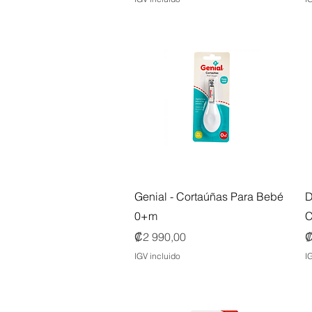
Vista rápida
Genial - Cortaúñas Para Bebé
D
0+m
C
Precio
P
₡2 990,00
₡
IGV incluido
I