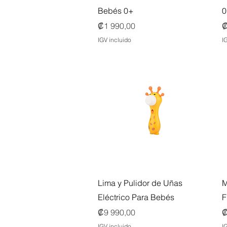
Bebés 0+
0
Precio
P
₡1 990,00
₡
IGV incluido
I
Vista rápida
Lima y Pulidor de Uñas
M
Eléctrico Para Bebés
F
Precio
P
₡9 990,00
₡
IGV incluido
I