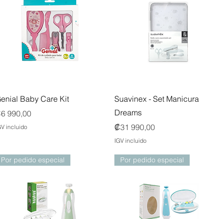
Vista rápida
Vista rápida
enial Baby Care Kit
Suavinex - Set Manicura
Dreams
recio
6 990,00
Precio
₡31 990,00
GV incluido
IGV incluido
Por pedido especial
Por pedido especial