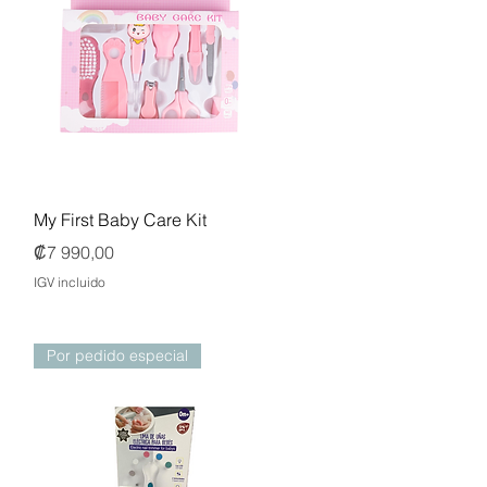
Vista rápida
My First Baby Care Kit
Precio
₡7 990,00
IGV incluido
Por pedido especial