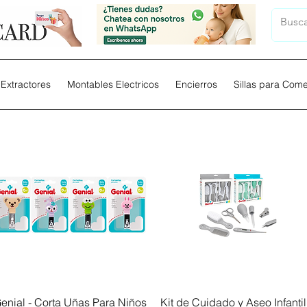
Extractores
Montables Electricos
Encierros
Sillas para Com
Vista rápida
Vista rápida
enial - Corta Uñas Para Niños
Kit de Cuidado y Aseo Infantil