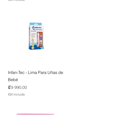
Vista rápida
Infan-Tec - Lima Para Uñas de
Bebé
Precio
₡9 990,00
IGV incluido