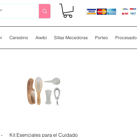
er
Carestino
Aiwibi
Sillas Mecedoras
Porteo
Procesador
Vista rápida
 -
Kit Esenciales para el Cuidado