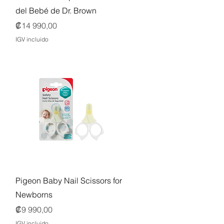
del Bebé de Dr. Brown
Precio
₡14 990,00
IGV incluido
Vista rápida
Pigeon Baby Nail Scissors for
Newborns
Precio
₡9 990,00
IGV incluido