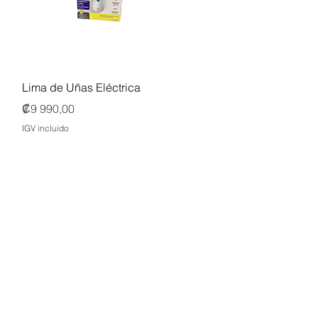
Vista rápida
Lima de Uñas Eléctrica
Precio
₡9 990,00
IGV incluido