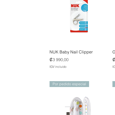
Vista rápida
NUK Baby Nail Clipper
G
Precio
P
₡3 990,00
₡
IGV incluido
I
Por pedido especial