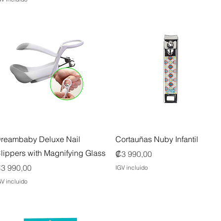
Vista rápida
Vista rápida
reambaby Deluxe Nail
Cortauñas Nuby Infantil
lippers with Magnifying Glass
Precio
₡3 990,00
recio
3 990,00
IGV incluido
GV incluido