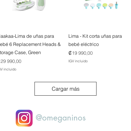
Vista rápida
Vista rápida
aakaa-Lima de uñas para
Lima - Kit corta uñas para
ebé 6 Replacement Heads &
bebé eléctrico
torage Case, Green
Precio
₡19 990,00
recio
29 990,00
IGV incluido
GV incluido
Cargar más
@omeganinos