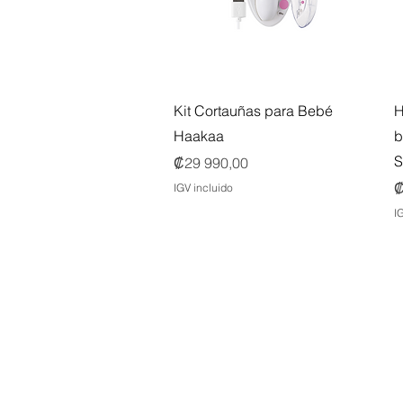
Vista rápida
Kit Cortauñas para Bebé
H
Haakaa
b
S
Precio
₡29 990,00
P
₡
IGV incluido
I