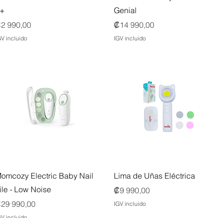
+
Genial
recio
Precio
2 990,00
₡14 990,00
GV incluido
IGV incluido
Vista rápida
Vista rápida
omcozy Electric Baby Nail
Lima de Uñas Eléctrica
ile - Low Noise
Precio
₡9 990,00
recio
29 990,00
IGV incluido
GV incluido