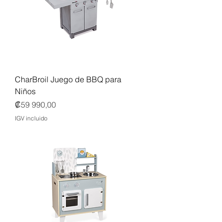
CharBroil Juego de BBQ para
Niños
Precio
₡59 990,00
IGV incluido