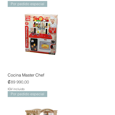
Por pedido especial
Cocina Master Chef
Precio
₡89 990,00
IGV incluido
Por pedido especial