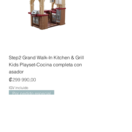
Step2 Grand Walk-In Kitchen & Grill
Kids Playset-Cocina completa con
asador
Precio
₡299 990,00
IGV incluido
Por pedido especial