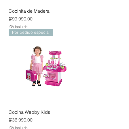
Cocinita de Madera
Precio
₡99 990,00
IGV incluido
Por pedido especial
Cocina Webby Kids
Precio
₡36 990,00
IGV incluido