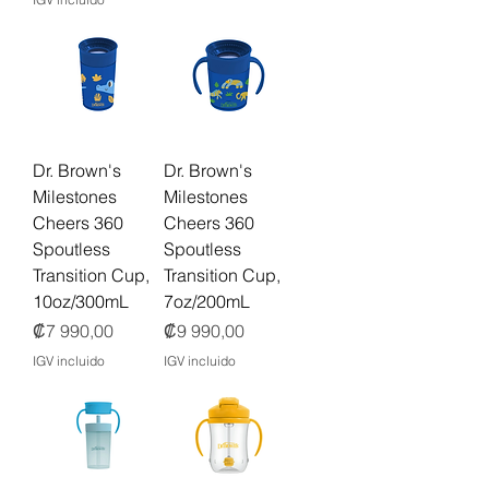
Dr. Brown's
Dr. Brown's
Milestones
Milestones
Cheers 360
Cheers 360
Spoutless
Spoutless
Transition Cup,
Transition Cup,
10oz/300mL
7oz/200mL
Precio
Precio
₡7 990,00
₡9 990,00
IGV incluido
IGV incluido