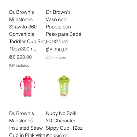
Dr. Brown's
Dr. Brown's
Milestones
Vaso con
Straw-to-360
Popote con
Convertible
Peso para Bebé,
Toddler Cup Set,
9oz/270mL
10oz/300mL
Precio
₡8 990,00
Precio
₡8 990,00
IGV incluido
IGV incluido
Dr. Brown's
Nuby No Spill
Milestones
3D Character
Insulated Straw
Sippy Cup, 12oz
Cup in Pink With
Precio
₡6 990,00