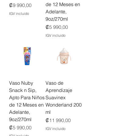
de 12 Meses en
Precio
₡9 990,00
Adelante,
IGV incluido
9oz/270ml
Precio
₡5 990,00
IGV incluido
Vaso Nuby
Vaso de
Snack n Sip,
Aprendizaje
Apto Para Niños
Suavinex
de 12 Meses en
Wonderland 200
Adelante,
ml
9oz/270ml
Precio
₡11 990,00
Precio
₡5 990,00
IGV incluido
IGV incluido