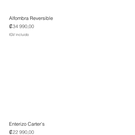
Alfombra Reversible
Precio
₡34 990,00
IGV incluido
Enterizo Carter's
Precio
₡22 990,00