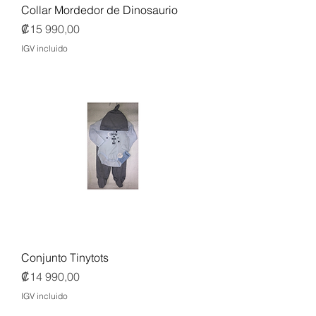
Collar Mordedor de Dinosaurio
Precio
₡15 990,00
IGV incluido
Conjunto Tinytots
Precio
₡14 990,00
IGV incluido