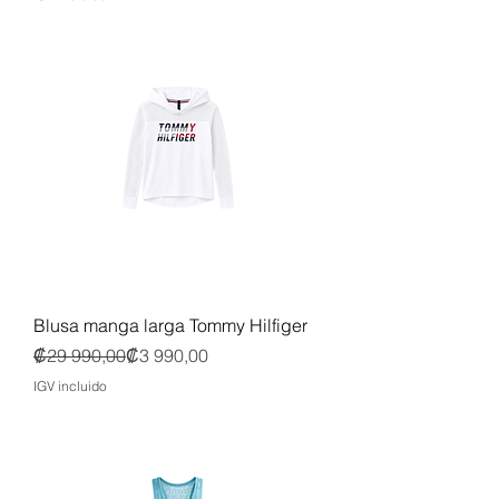
Blusa manga larga Tommy Hilfiger
Precio
Precio de oferta
₡29 990,00
₡3 990,00
IGV incluido