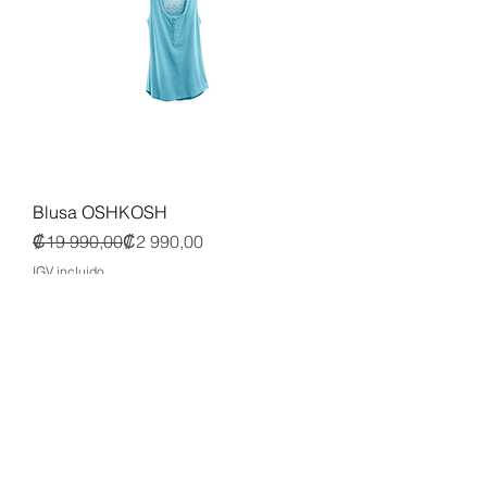
Blusa OSHKOSH
Precio
Precio de oferta
₡19 990,00
₡2 990,00
IGV incluido