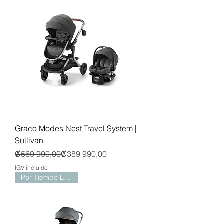
Graco Modes Nest Travel System |
Sullivan
Precio
Precio de oferta
₡569 990,00
₡389 990,00
IGV incluido
Por Tiempo Limitado