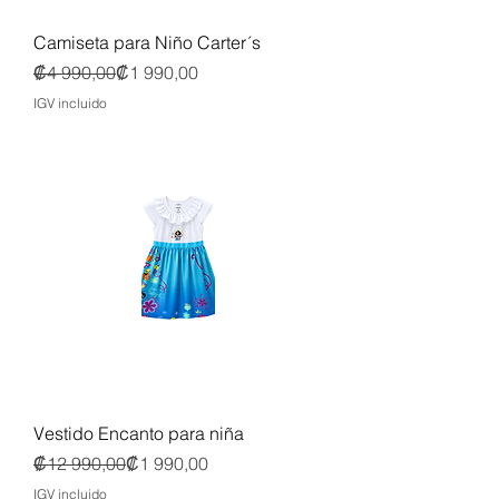
Camiseta para Niño Carter´s
Precio
Precio de oferta
₡4 990,00
₡1 990,00
IGV incluido
Vestido Encanto para niña
Precio
Precio de oferta
₡12 990,00
₡1 990,00
IGV incluido