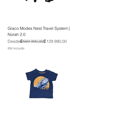
Graco Modes Nest Travel System |
Norah 2.0
Precio
Precio de oferta
Desde
₡569 990,00
₡129 990,00
IGV incluido