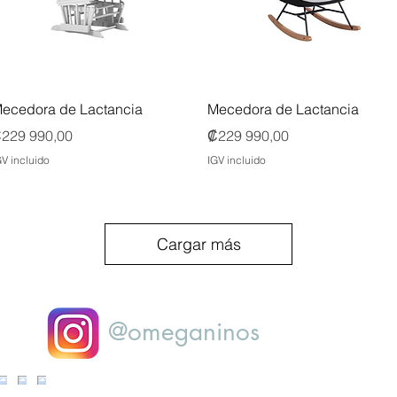
Vista rápida
Vista rápida
ecedora de Lactancia
Mecedora de Lactancia
recio
Precio
229 990,00
₡229 990,00
GV incluido
IGV incluido
Cargar más
@omeganinos