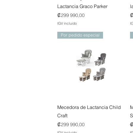
Lactancia Graco Parker
l
Precio
P
₡299 990,00
₡
IGV incluido
I
Por pedido especial
Vista rápida
Mecedora de Lactancia Child
M
Craft
S
Precio
P
₡299 990,00
₡
IGV incluido
I