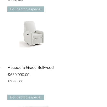
Por pedido especial
Vista rápida
-
Mecedora-Graco Bellwood
Precio
₡689 990,00
IGV incluido
Por pedido especial