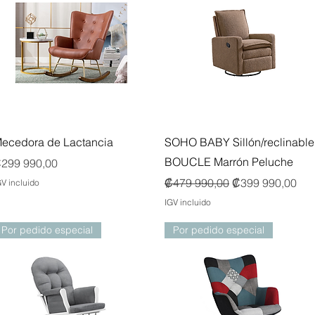
Vista rápida
Vista rápida
ecedora de Lactancia
SOHO BABY Sillón/reclinable
BOUCLE Marrón Peluche
recio
299 990,00
Precio
Precio de oferta
₡479 990,00
₡399 990,00
GV incluido
IGV incluido
Por pedido especial
Por pedido especial