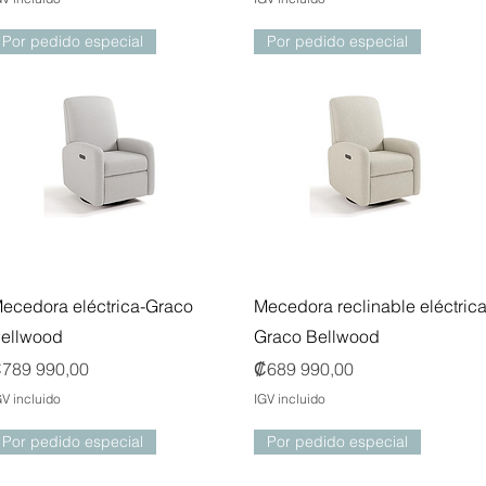
Por pedido especial
Por pedido especial
Vista rápida
Vista rápida
ecedora eléctrica-Graco
Mecedora reclinable eléctrica
ellwood
Graco Bellwood
recio
Precio
789 990,00
₡689 990,00
GV incluido
IGV incluido
Por pedido especial
Por pedido especial