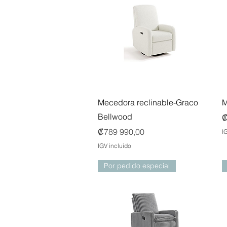
Vista rápida
Mecedora reclinable-Graco
M
Bellwood
P
₡
Precio
₡789 990,00
I
IGV incluido
Por pedido especial