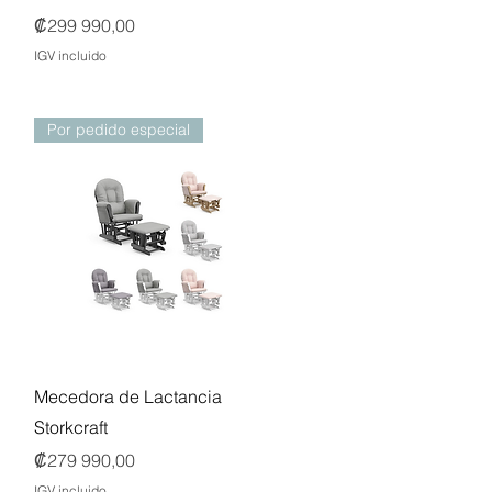
Precio
₡299 990,00
IGV incluido
Por pedido especial
Vista rápida
Mecedora de Lactancia
Storkcraft
Precio
₡279 990,00
IGV incluido