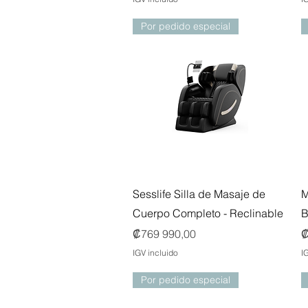
Por pedido especial
Vista rápida
Sesslife Silla de Masaje de
M
Cuerpo Completo - Reclinable
B
Precio
P
₡769 990,00
₡
IGV incluido
I
Por pedido especial