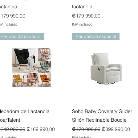
actancia
lactancia
recio
Precio
179 990,00
₡179 990,00
GV incluido
IGV incluido
Por pedido especial
Por pedido especial
Vista rápida
Vista rápida
ecedora de Lactancia
Soho Baby Coventry Glider
oarTalent
Sillón Reclinable Boucle
recio
Precio de oferta
Precio
Precio de oferta
249 990,00
₡169 990,00
₡479 990,00
₡399 990,00
GV incluido
IGV incluido