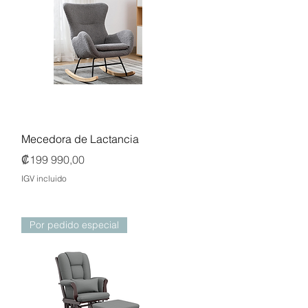
Vista rápida
Mecedora de Lactancia
Precio
₡199 990,00
IGV incluido
Por pedido especial