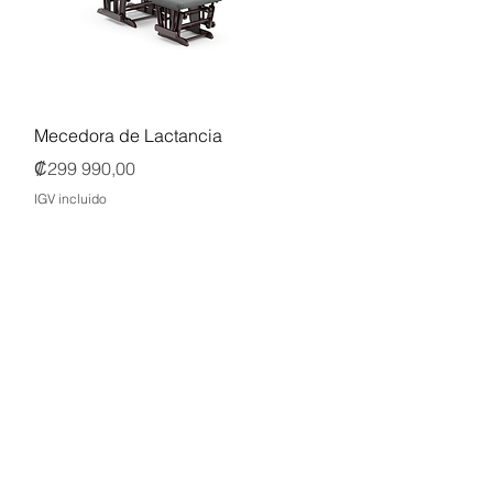
Vista rápida
Mecedora de Lactancia
Precio
₡299 990,00
IGV incluido