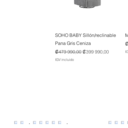
Vista rápida
SOHO BABY Sillón/reclinable
M
Pana Gris Ceniza
P
₡
Precio
Precio de oferta
₡479 990,00
₡399 990,00
I
IGV incluido