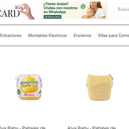
Extractores
Montables Electricos
Encierros
Sillas para Com
Vista rápida
Vista rápida
lva Baby - Pañales de
Alva Baby - Pañales de