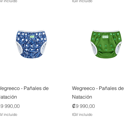
GV incluido
IGV incluido
Vista rápida
Vista rápida
egreeco - Pañales de
Wegreeco - Pañales de
atación
Natación
recio
Precio
9 990,00
₡9 990,00
GV incluido
IGV incluido