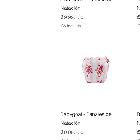
Natación
N
Precio
P
₡9 990,00
₡
IGV incluido
I
Vista rápida
Babygoal - Pañales de
B
Natación
N
Precio
P
₡9 990,00
₡