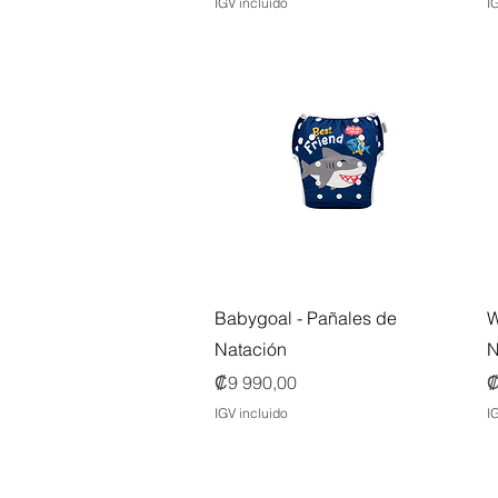
IGV incluido
I
Vista rápida
Babygoal - Pañales de
W
Natación
N
Precio
P
₡9 990,00
₡
IGV incluido
I