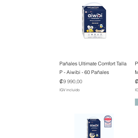
Vista rápida
Pañales Ultimate Comfort Talla
P
P - Aiwibi - 60 Pañales
M
Precio
P
₡9 990,00
₡
IGV incluido
I