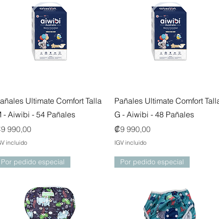
Vista rápida
Vista rápida
añales Ultimate Comfort Talla
Pañales Ultimate Comfort Tall
 - Aiwibi - 54 Pañales
G - Aiwibi - 48 Pañales
recio
Precio
9 990,00
₡9 990,00
GV incluido
IGV incluido
Por pedido especial
Por pedido especial