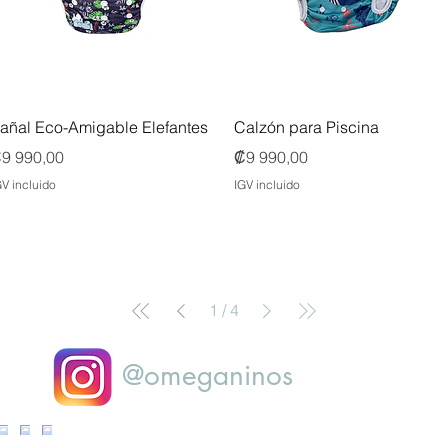
Vista rápida
Vista rápida
añal Eco-Amigable Elefantes
Calzón para Piscina
recio
Precio
9 990,00
₡9 990,00
GV incluido
IGV incluido
1
/
4
@omeganinos