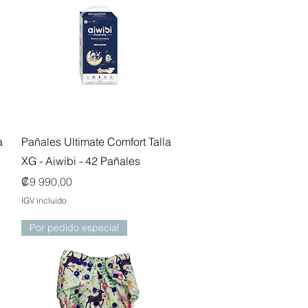
Vista rápida
a
Pañales Ultimate Comfort Talla
XG - Aiwibi - 42 Pañales
Precio
₡9 990,00
IGV incluido
Por pedido especial