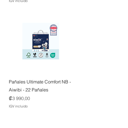
IGV incluido
Vista rápida
Pañales Ultimate Comfort NB -
Aiwibi - 22 Pañales
Precio
₡3 990,00
IGV incluido