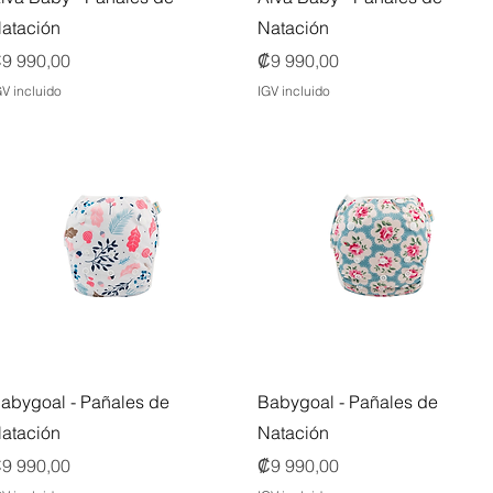
atación
Natación
recio
Precio
9 990,00
₡9 990,00
GV incluido
IGV incluido
Vista rápida
Vista rápida
abygoal - Pañales de
Babygoal - Pañales de
atación
Natación
recio
Precio
9 990,00
₡9 990,00