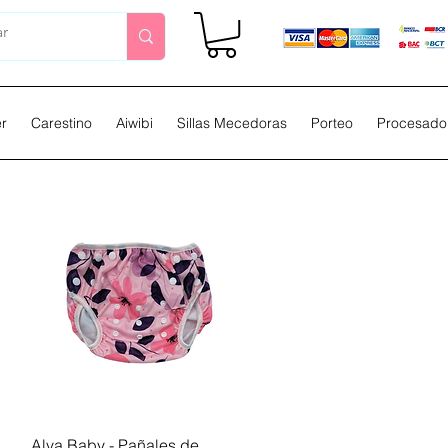
er
Carestino
Aiwibi
Sillas Mecedoras
Porteo
Procesador
Vista rápida
Alva Baby - Pañales de