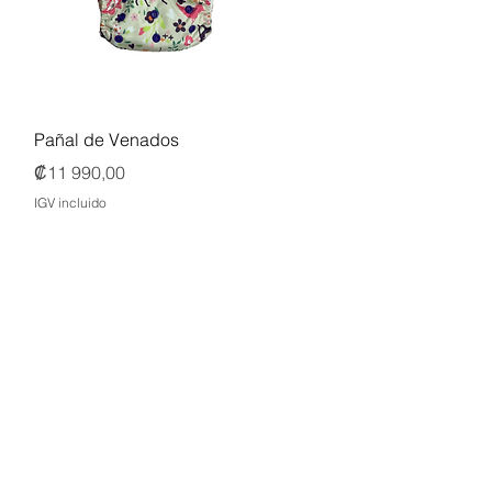
Vista rápida
Pañal de Venados
Precio
₡11 990,00
IGV incluido