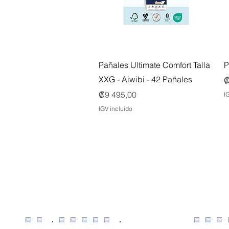
Vista rápida
Pañales Ultimate Comfort Talla
P
XXG - Aiwibi - 42 Pañales
P
₡
Precio
₡9 495,00
I
IGV incluido