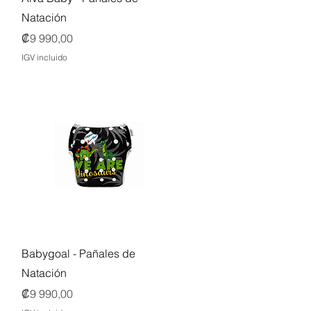
Natación
Precio
₡9 990,00
IGV incluido
Vista rápida
Babygoal - Pañales de
Natación
Precio
₡9 990,00