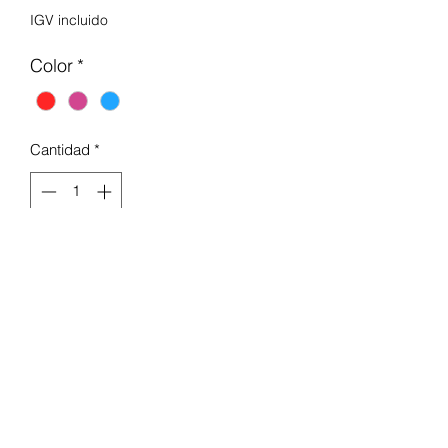
IGV incluido
Color
*
Cantidad
*
Agregar al carrito
Tamaño Plegado: 106 cm de alto,
28 cm de ancho y 30cm de
profundidad
Cinturón de seguridad, y la cesta en la
parte inferior. Hecho de alta calidad,
ruedas dobles en las 4 patas para