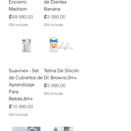
Encierro
de Dientes
Madison
Banana
Precio
Precio
₡69 990,00
₡5 990,00
IGV incluido
IGV incluido
Suavinex - Set
Tetina De Silicón
de Cubiertos de
Dr. Browns,0m+
Aprendizaje
Precio
₡5 990,00
Para
IGV incluido
Bebés,6m+
Precio
₡10 990,00
IGV incluido