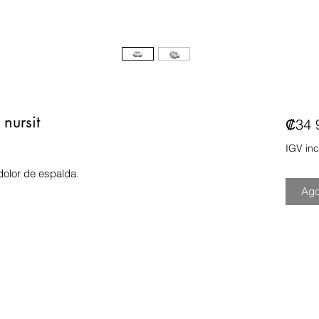
nursit
₡34 
IGV inc
dolor de espalda.
Ago