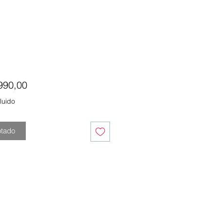
Precio
990,00
luido
tado