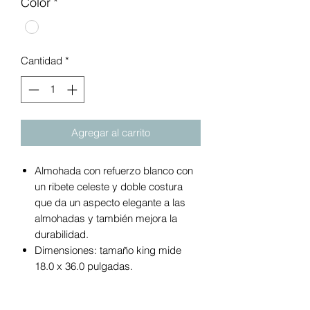
Color
*
Cantidad
*
Agregar al carrito
Almohada con refuerzo blanco con
un ribete celeste y doble costura
que da un aspecto elegante a las
almohadas y también mejora la
durabilidad.
Dimensiones: tamaño king mide
18.0 x 36.0 pulgadas.
Relleno de mezcla de tamaño
mediano: relleno con una mezcla de