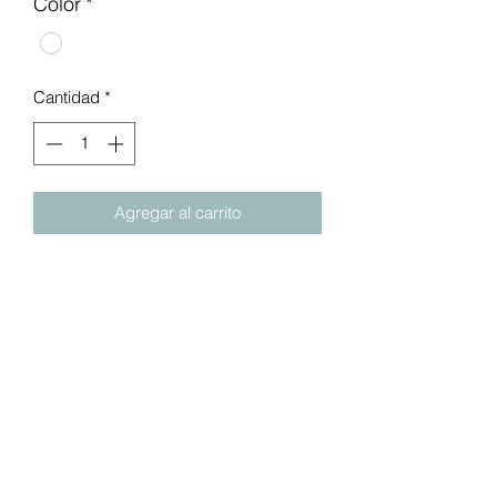
Color
*
Cantidad
*
Agregar al carrito
Este modelo cuenta con más ventajas
que modelos anteriores
-Antiácaros
-Antihongos
-Antibacterias
-Evita que se generen malos olores
-Ideal para personas con alergias
-Fácil de lavar porque tiene funda con
cierre