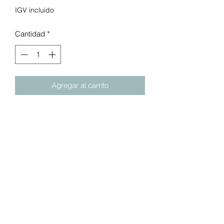
IGV incluido
Cantidad
*
Agregar al carrito
Personaje de cangrejo de color brillante
ideal para jugar con arena o
agua. Hecho en EUA.
Dos asientos moldeados de "garra"
Capacidad para 136 kg de arena
Tapa esculpida de concha protege
la arena de animales y mascotas
Arena y accesorios no incluidos
Totalmente ensamblado
Edad Recomendada:
1 año en adelante