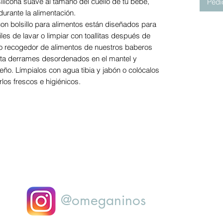
ilicona suave al tamaño del cuello de tu bebé,
Pedi
 durante la alimentación.
n bolsillo para alimentos están diseñados para
iles de lavar o limpiar con toallitas después de
lio recogedor de alimentos de nuestros baberos
ita derrames desordenados en el mantel y
ño. Límpialos con agua tibia y jabón o colócalos
rlos frescos e higiénicos.
@omeganinos