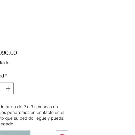
Precio
990,00
luido
ad
*
ido tarda de 2 a 3 semanas en
 Nos pondremos en contacto en el
o que su pedido llegue y pueda
tregado.