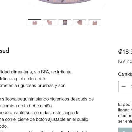
ssed
₡18 
IGV inc
dad alimentaria, sin BPA, no irritante,
Cantid
elicada piel de tu bebé.
someten a rigurosas pruebas y son
e silicona seguirán siendo higiénicos después de
El ped
a comida de tu bebé o niño.
llegar.
modo durante sus comidas: este juego de
moment
a con el cierre de botón ajustable en el cuello
ser en
odo.