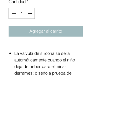
Cantidad
*
Agregar al carrito
La válvula de silicona se sella
automáticamente cuando el niño
deja de beber para eliminar
derrames; diseño a prueba de
derrames; diseño de acero
inoxidable aislado mantiene las
bebidas frías durante más tiempo
3 piezas simples fáciles de limpiar y
montar: tapas intercambiables que
se adaptan a todas las tazas Sassy
y y asas funcionan con todos los
vasos Sassy Sippy no aislados