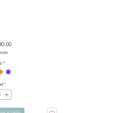
Precio
90,00
luido
o
*
ad
*
ar al carrito