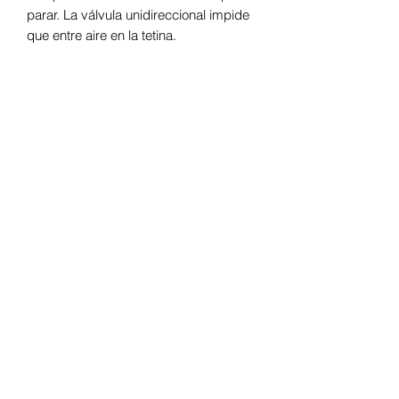
parar. La válvula unidireccional impide
que entre aire en la tetina.
El
biberón SpecialNeeds
se presenta
en tamaño estándar. Si el tamaño de la
cavidad bucal del bebé requiere una
tetina más pequeña como la Mini
SpecialNeeds, la tetina puede
sustituirse con facilidad.
El biberón SpecialNeeds podrá
reutilizarse una vez que se haya
limpiado conforme a las instrucciones
de uso.
Fomenta la alimentación oral de los
bebés
Incluye control de flujo de leche
variable para adaptarse a las
capacidades y los esfuerzos del
lactante
Sensible incluso a esfuerzos de