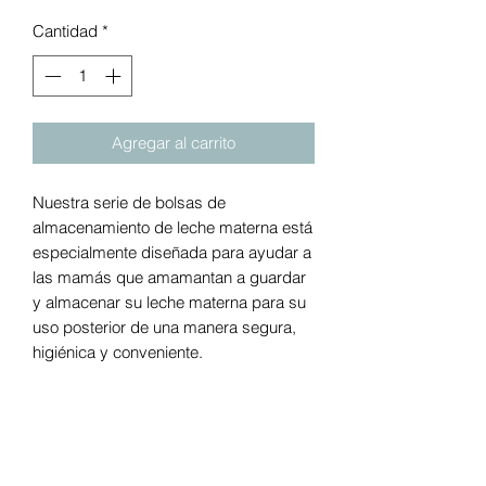
Cantidad
*
Agregar al carrito
Nuestra serie de bolsas de
almacenamiento de leche materna está
especialmente diseñada para ayudar a
las mamás que amamantan a guardar
y almacenar su leche materna para su
uso posterior de una manera segura,
higiénica y conveniente.
Material más grueso para mayor
durabilidad y sellado más seguro en
los lados para evitar fugas
Diseños divertidos y coloridos para
añadir alegría a la rutina de lactancia de