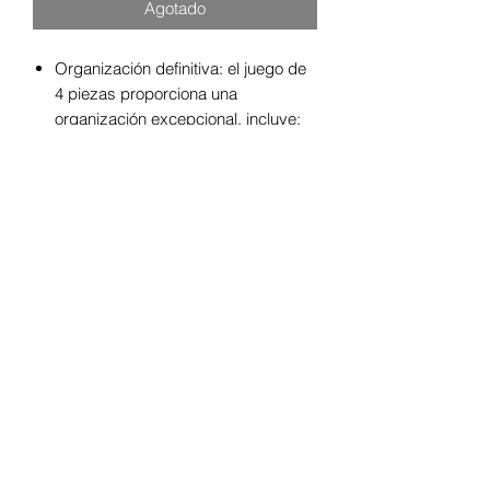
Agotado
Organización definitiva: el juego de
4 piezas proporciona una
organización excepcional, incluye:
bolsa grande, cambiador, bolsa de
accesorios y soporte para chupete
Soluciones de almacenamiento:
espaciosa bolsa que se adapta a
todos tus elementos esenciales.
Gran bolsillo interior que te mantiene
organizado. Los bolsillos laterales
ofrecen un acceso rápido y fácil a
las botellas
Comodidad: fácil y cómodo de
llevar con correas largas dobles
para el hombro. Utiliza cada pieza
juntas o por separado