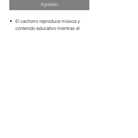
Agotado
El cachorro reproduce música y
contenido educativo mientras el
bebé rebota o gira 360 grados.
2 formas de reproducir: modos de
aprendizaje y música.
Sonajero con luz, ABC y 123
botones activan más canciones y
sonidos.
Asas de fácil agarre, base
resistente y cómodo sillín que ayuda
al bebé a sentirse seguro mientras
juega.
Para niños de 12 meses y mayores.
Dimensiones: 28.35 x 28.35 x 20.87
pulgadas