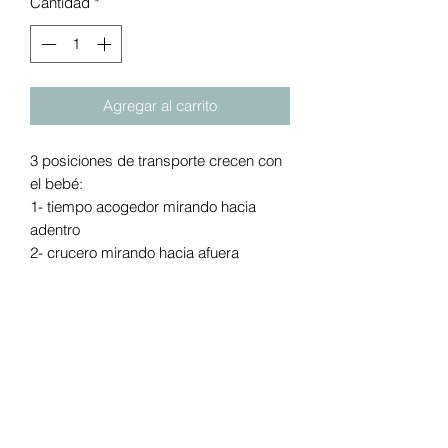
Cantidad
*
Agregar al carrito
3 posiciones de transporte crecen con
el bebé:
1- tiempo acogedor mirando hacia
adentro
2- crucero mirando hacia afuera
3- exploración con mochila
El cuerpo del portador BreatheMesh
permite un mayor flujo de aire.
Dimensiones del producto: 10.2 x 12.6
x 3.9 pulgadas.
El soporte lumbar ajustable ayuda a
aliviar la presión del hombro.
Las correas extra acolchadas se