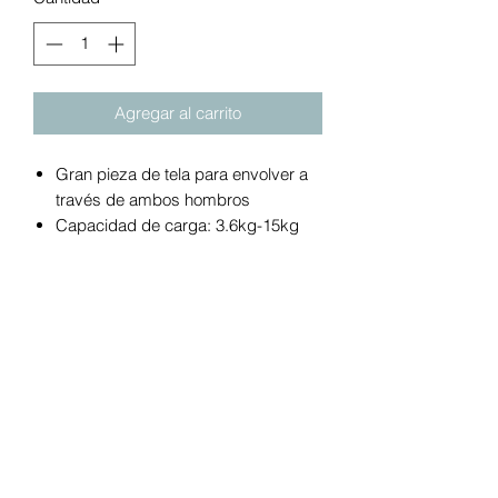
Agregar al carrito
Gran pieza de tela para envolver a
través de ambos hombros
Capacidad de carga: 3.6kg-15kg
100% algodón
Utiliza toda la espalda y los
hombros para distribuir el peso
Talla única Perfecto para recién
nacidos
Posiciones de transporte hacia
adentro, al frente y en la cadera
Cómodo de usar
Comodidad de manos libres
Tejido combinado suave y