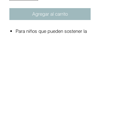
Agregar al carrito
Para niños que pueden sostener la
cabeza sin ayuda, hasta 25 lbs.
La bandeja y los juguetes giran
según las necesidades del bebé.
¡La bandeja tiene bocadillos,
juguetes y más!
Incluye 3 juguetes: Star Spinner,
Moon Bead Mover y Sun Rattle
Base robusta de pierna ancha
La cubierta del asiento de tela suave
extraíble se puede lavar a máquina
Tamaño (pulgadas): 23.25lx 19.6wx
15h; (cm): 59 largo x 49,8 ancho x
38,1 alto