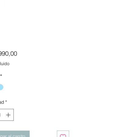
Precio
990,00
luido
*
ad
*
ar al carrito