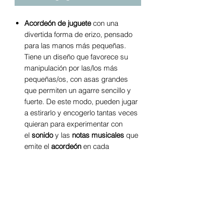
Acordeón de juguete
con una
divertida forma de erizo, pensado
para las manos más pequeñas.
Tiene un diseño que favorece su
manipulación por las/los más
pequeñas/os, con asas grandes
que permiten un agarre sencillo y
fuerte. De este modo, pueden jugar
a estirarlo y encogerlo tantas veces
quieran para experimentar con
el
sonido
y las
notas musicales
que
emite el
acordeón
en cada
movimiento.
Tiene muchos detalles que hacen
de este
instrumento de juguete
una
opción interesante para las niñas y
los niños que exploran el mundo.
Sus detalles con acabados en goma