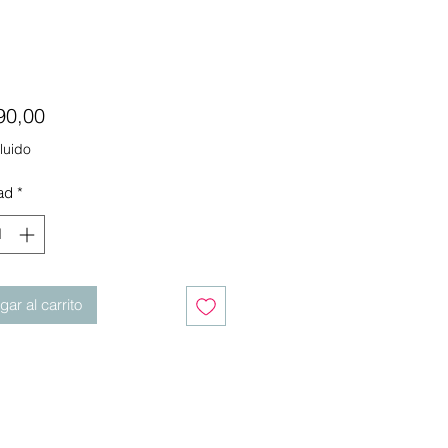
Precio
90,00
luido
ad
*
ar al carrito