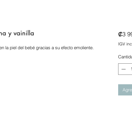
a y vainilla
₡3 9
IGV inc
en la piel del bebé gracias a su efecto emoliente.
Cantid
Agreg