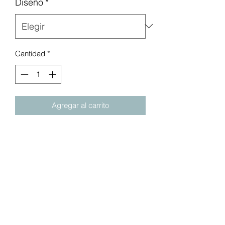
Diseño
*
Cantidad
*
Agregar al carrito
Las solapas flexibles y resistentes
son suaves en las manos de los
niños pequeños, pero mantienen la
comida en la taza, para el
atrapaaperitivos perfecto
Asas extraíbles que ayudan al bebé
a obtener un mejor agarre
La parte superior giratoria se