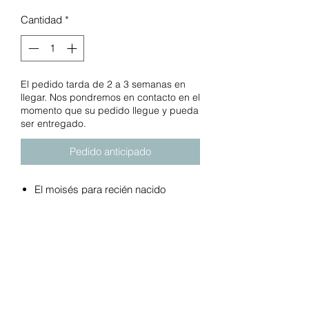
Cantidad
*
El pedido tarda de 2 a 3 semanas en
llegar. Nos pondremos en contacto en el
momento que su pedido llegue y pueda
ser entregado.
Pedido anticipado
El moisés para recién nacido
proporciona un lugar acogedor y
dedicado para que el bebé duerma
El cambiador de pañales extraíble
cuenta con tejidos fáciles de limpiar
para que la limpieza con el bebé
sea rápida y fácil
El moisés infantil proporciona un