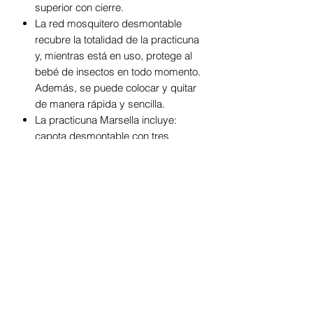
superior con cierre.
La red mosquitero desmontable
recubre la totalidad de la practicuna
y, mientras está en uso, protege al
bebé de insectos en todo momento.
Además, se puede colocar y quitar
de manera rápida y sencilla.
La practicuna Marsella incluye:
capota desmontable con tres
peluches móviles para entretener al
bebé en todo momento.
Un útil e innovador dispositivo
musical con ocho melodías, luces
de colores y vibración que incluye
función de reconocimiento de voz o
llanto y conector MP3. Funciona con
tres pilas AA las cuáles no están
incluídas.
Por su parte, las dos barras
mecedoras rebatibles permiten