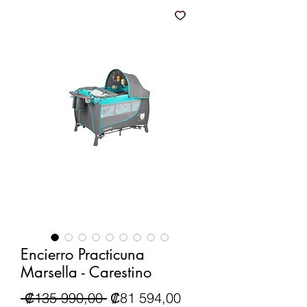
Encierro Practicuna
Marsella - Carestino
Precio
Precio de oferta
 ₡135 990,00 
₡81 594,00