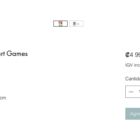
art Games
₡4 9
IGV inc
Cantid
 cm
Agreg