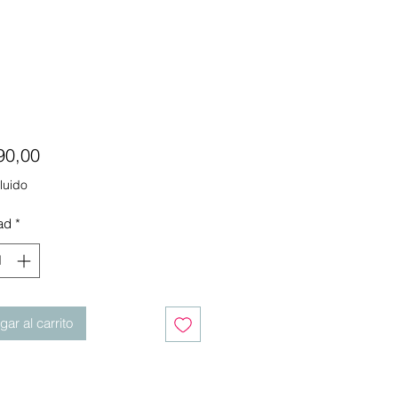
Precio
90,00
luido
ad
*
ar al carrito