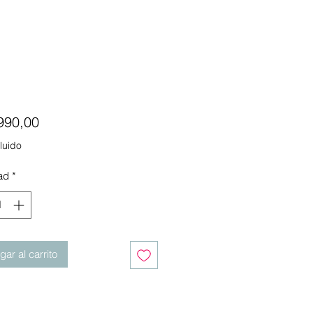
Precio
990,00
luido
ad
*
ar al carrito