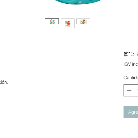
₡13 
IGV inc
Cantid
ión.
Agreg