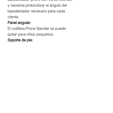
y necesita protocolizar el ángulo del
bipedestador necesario para cada
cliente.
Panel angular:
El rodillera Prone Stander se puede
quitar para niños pequeños.
Soporte de pie:
Cuando Prone Stander está en posición
vertical, el estribo está casi al nivel del
suelo, lo que facilita las transferencias.
Marco de curva S:
El marco curvo del bipedestador
vertical ocupa menos espacio en el
piso y permite que el cuidador atienda
a un cliente sin dificultad. El marco
grande (E950) del bipedestador prono
es accesible mediante elevadores
Hoyer®.
Ruedas: