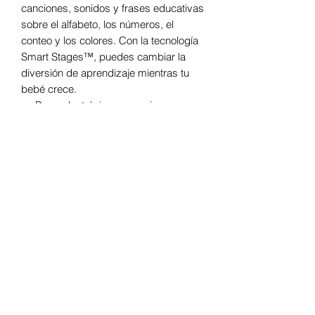
canciones, sonidos y frases educativas
sobre el alfabeto, los números, el
conteo y los colores. Con la tecnología
Smart Stages™, puedes cambiar la
diversión de aprendizaje mientras tu
bebé crece.
Perro electrónico con orejas suaves,
cola y movimientos realistas para
ayudar a que el bebé gatee
Tira del suave calcetín en la boca
del perrito para verlo menear su
cola, agitar su cabeza y avanzar
hacia atrás y hacia delante, lo que
anima al bebé a gatear y
perseguirlo
3 niveles de aprendizaje de la
Tecnología Aprendizaje por Etapas
enseñan el alfabeto, los números, a
contar y los colores