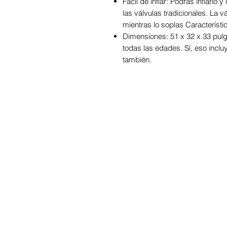
Fácil de inflar: Podrás inflarl
las válvulas tradicionales. La v
mientras lo soplas Característi
Dimensiones: 51 x 32 x 33 pul
todas las edades. Sí, eso inclu
también.