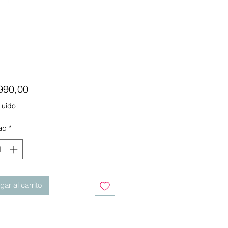
Precio
990,00
luido
ad
*
ar al carrito