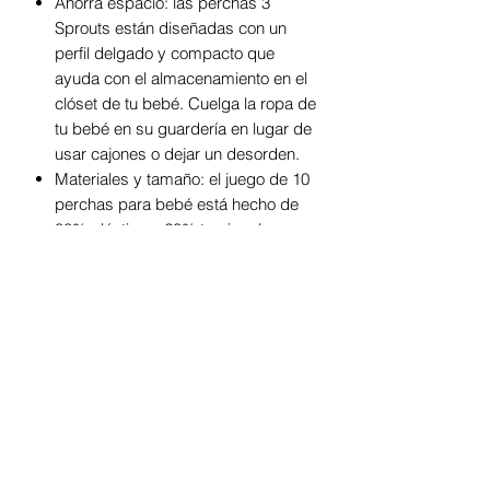
Ahorra espacio: las perchas 3
Sprouts están diseñadas con un
perfil delgado y compacto que
ayuda con el almacenamiento en el
clóset de tu bebé. Cuelga la ropa de
tu bebé en su guardería en lugar de
usar cajones o dejar un desorden.
Materiales y tamaño: el juego de 10
perchas para bebé está hecho de
80% plástico y 20% terciopelo
aterciopelado. El acabado
antideslizante y aterciopelado
mantiene la ropa en su lugar.
Aunque las perchas son ligeras, son
lo suficientemente fuertes como
para sostener los abrigos de
invierno de tu recién nacido.
Perfecto para el armario: con un
ancho de 12.0 in, altura de 8.5 in y
0.6 in de grosor, este juego de 10