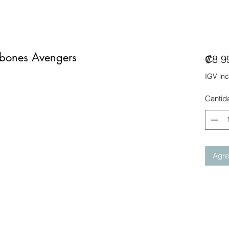
sbones Avengers
₡8 9
IGV inc
Cantid
Agreg