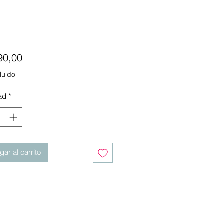
Precio
90,00
luido
ad
*
ar al carrito