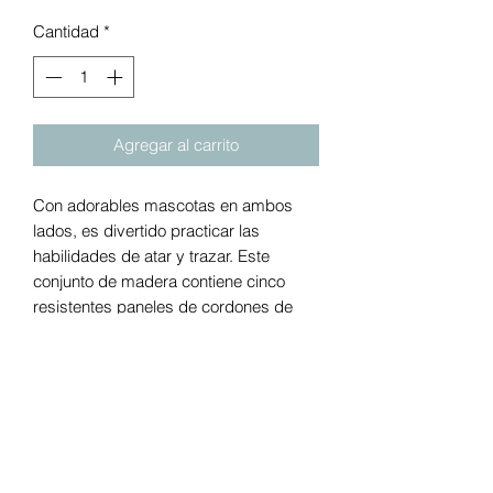
Cantidad
*
Agregar al carrito
Con adorables mascotas en ambos
lados, es divertido practicar las
habilidades de atar y trazar. Este
conjunto de madera contiene cinco
resistentes paneles de cordones de
doble cara, además de cinco cordones
de colores coordinados. Desarrolle la
coordinación mano-ojo y las
habilidades de atención con esta gran
actividad. Los pediatras recomiendan
juguetes que fomenten interacciones
ricas entre el cuidador y el niño. Use