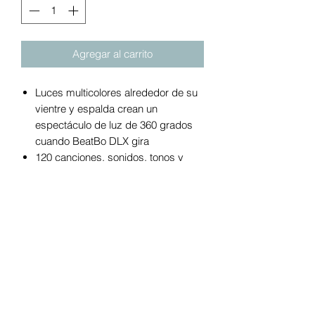
Agregar al carrito
Luces multicolores alrededor de su
vientre y espalda crean un
espectáculo de luz de 360 ​​grados
cuando BeatBo DLX gira
120 canciones, sonidos, tonos y
frases enseñan colores, contando,
el alfabeto y más
Bel Bot menea la cabeza y sacude
las caderas al ritmo de la música.
¡Da vueltas, muévete y baila con
esta amiguita bailarina! Con 360
grados de movimiento giratorio y
luces multicolor tu bebé y Bel Bot
siempre estarán listas para bailar.