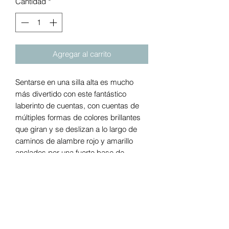
Cantidad
*
Agregar al carrito
Sentarse en una silla alta es mucho
más divertido con este fantástico
laberinto de cuentas, con cuentas de
múltiples formas de colores brillantes
que giran y se deslizan a lo largo de
caminos de alambre rojo y amarillo
anclados por una fuerte base de
ventosa. Fomenta el reconocimiento de
colores, la coordinación ojo-mano y el
desarrollo motor fino a través del juego.
Detalles:
Un juguete clásico con un "giro"
Cuatro alambres con revestimiento