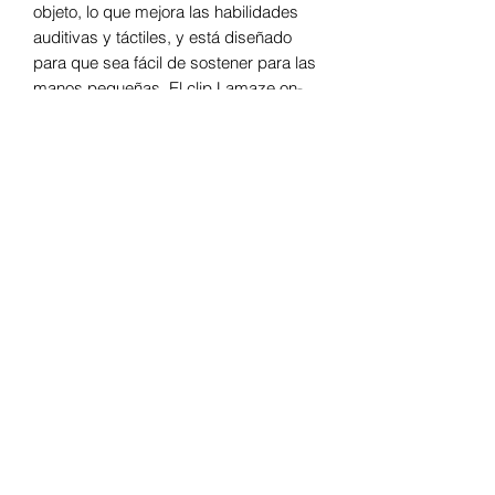
objeto, lo que mejora las habilidades
auditivas y táctiles, y está diseñado
para que sea fácil de sostener para las
manos pequeñas. El clip Lamaze on-
the-go se acopla a los cochecitos, a los
portabebés y a las bolsas de pañales
para que se pueda disfrutar
cómodamente en cualquier lugar.
Características principales:
Está repleto de funciones para
mantener a su hijo entretenido
Su bebé disfrutará explorando los
sonidos, los patrones y las texturas
de las arrugas
Se incluye un timbre chirriante y un
espejo para mirar.
Ayuda al desarrollo de las
habilidades auditivas y táctiles
Durante el tiempo de juego,
proporciona una estimulación visual