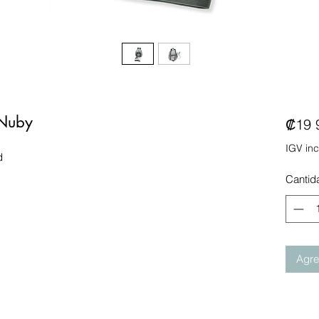
 Nuby
₡19 
IGV inc
d
Cantid
Agreg