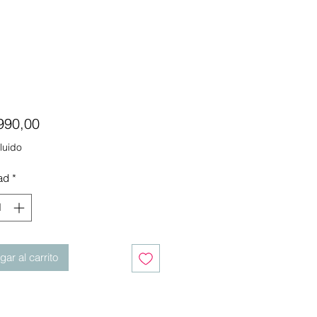
Precio
990,00
luido
ad
*
ar al carrito