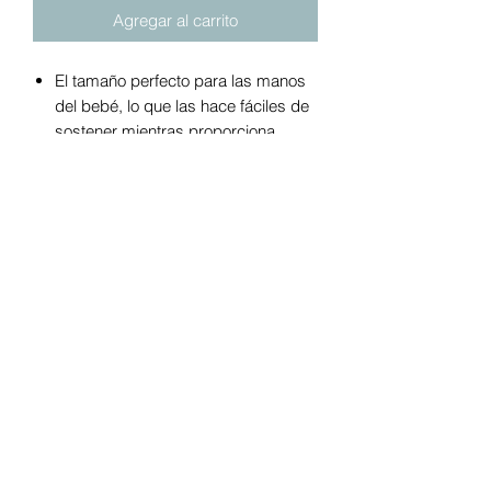
Agregar al carrito
El tamaño perfecto para las manos
del bebé, lo que las hace fáciles de
sostener mientras proporciona
estimulación sensorial, importante
para el desarrollo del bebé.
Apto para lavavajillas y fácil de
mantener limpio (¡lo que significa
menos molestias para usted!)
Apto para todas las edades (incluso
recién nacidos), lo que lo convierte
en el regalo de despedida unisex
perfecto.
Material: silicona suave de grado
alimenticio
sin BPA
aprobada por la
FDA y suave con las delicadas encías
de su bebé