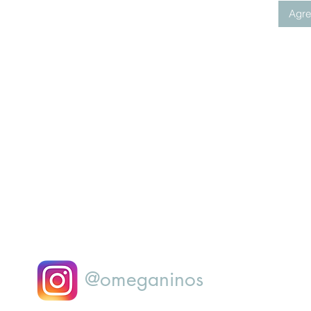
Agreg
@omeganinos