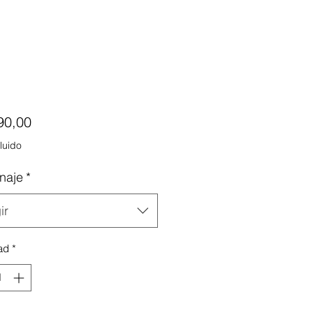
Precio
90,00
luido
naje
*
ir
ad
*