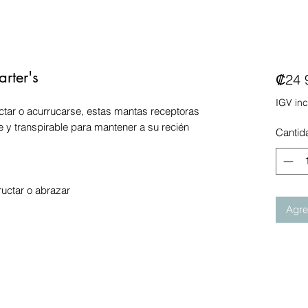
rter's
₡24 
IGV inc
uctar o acurrucarse, estas mantas receptoras
 y transpirable para mantener a su recién
Cantid
ructar o abrazar
Agreg