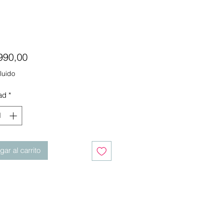
Precio
990,00
luido
ad
*
ar al carrito