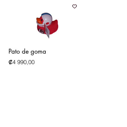
Pato de goma
Precio
₡4 990,00
IGV incluido
Agotado
Es genial para la hora del juego y
del baño.