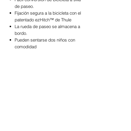
de paseo.
Fijación segura a la bicicleta con el
patentado ezHitch™ de Thule
La rueda de paseo se almacena a
bordo.
Pueden sentarse dos niños con
comodidad
Manubrio ajustable HeightRight™
para dar comodidad a los padres
Compatible con diversos
accesorios
Se pliega fácilmente para
almacenamiento y transporte
Espacio de almacenamiento
adicional para transportar carga
Cumple con los estándares de
seguridad internacionales