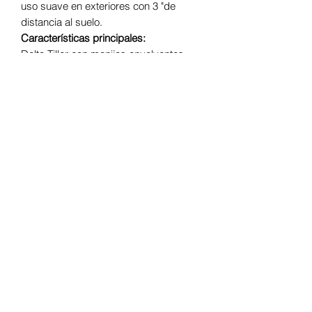
uso suave en exteriores con 3 "de
distancia al suelo.
Características principales:
Delta Tiller con manijas envolventes.
Capacidad de peso de 300 libras.
Velocidad máxima de 4 mph. Puerto de
carga debajo del panel de control.
Distancia al suelo de 3 pulgadas.
Disponible solo en rojo; El color a
través de la cubierta pintada evita que
se raye. Se desmonta rápida y
fácilmente para el transporte. Medidor
de batería LED. Fácil desmontaje.
Diseñado exclusivamente para Golden,
producto importado.
Accesorios
Bolsa para el brazo, porta andador,
portavasos, bandera de seguridad,
canasta trasera, porta tanque de
oxígeno, porta bastón y cubierta.