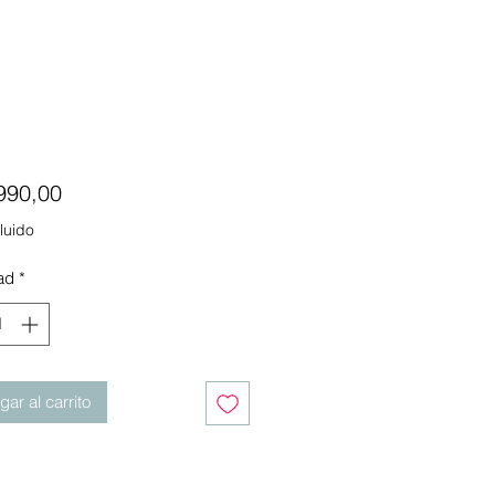
Precio
990,00
luido
ad
*
ar al carrito